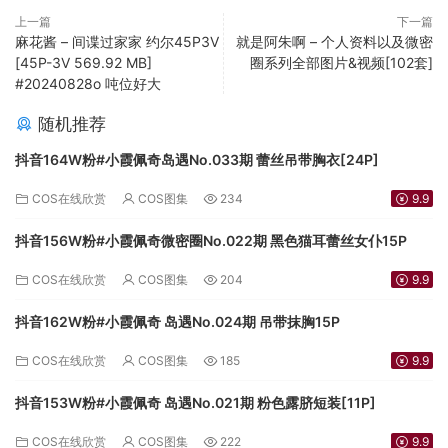
上一篇
下一篇
麻花酱 – 间谍过家家 约尔45P3V
就是阿朱啊 – 个人资料以及微密
[45P-3V 569.92 MB]
圈系列全部图片&视频[102套]
#20240828o 吨位好大
随机推荐
抖音164W粉#小霞佩奇岛遇No.033期 蕾丝吊带胸衣[24P]
COS在线欣赏
COS图集
234
9.9
抖音156W粉#小霞佩奇微密圈No.022期 黑色猫耳蕾丝女仆15P
COS在线欣赏
COS图集
204
9.9
抖音162W粉#小霞佩奇 岛遇No.024期 吊带抹胸15P
COS在线欣赏
COS图集
185
9.9
抖音153W粉#小霞佩奇 岛遇No.021期 粉色露脐短装[11P]
COS在线欣赏
COS图集
222
9.9