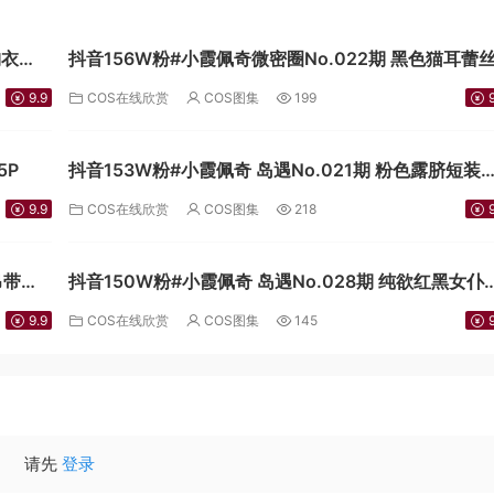
胸衣
抖音156W粉#小霞佩奇微密圈No.022期 黑色猫耳蕾
女仆15P
9.9
COS在线欣赏
COS图集
199
9
5P
抖音153W粉#小霞佩奇 岛遇No.021期 粉色露脐短装
[11P]
9.9
COS在线欣赏
COS图集
218
9
吊带超
抖音150W粉#小霞佩奇 岛遇No.028期 纯欲红黑女仆
[18P]
9.9
COS在线欣赏
COS图集
145
9
请先
登录