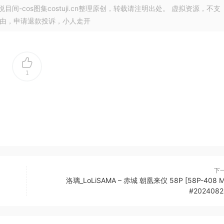
悦目间-cos图集costuji.cn整理原创，转载请注明出处。 虚拟资源，不支
理由，申请退款投诉，小人走开
1
下
洛璃_LoLiSAMA – 赤城 朝凰来仪 58P [58P-408 M
#2024082