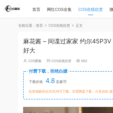
首页
网红COS全集
COS在线欣赏
当前位置：
首页
COS在线欣赏
正文
麻花酱 – 间谍过家家 约尔45P3V [45
好大
COS图集
COS在线欣赏
662
付费下载，拒绝白嫖
4.8
下载价格
富豪币
此资源购买后30天内可下载。百度网盘下载，介意勿拍 虚拟