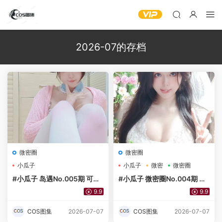
2026-07的存档
微密圈
微密圈
小瓜子
小瓜子
微密
微密圈
#小瓜子 岛遇No.005期 可爱
#小瓜子 微密圈No.004期 低
猫娘风比基尼[14P] – 单部在
胸纯欲风婚纱[18P]-单部在线
9.9
9.9
线欣赏
欣赏
COS图集
2026-07-07
COS图集
2026-07-07