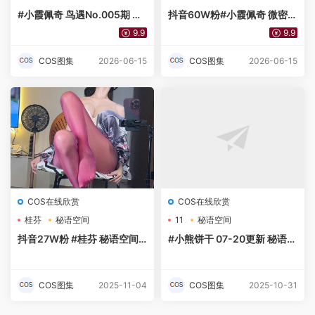
#小霞佩奇 鸟遇No.005期 格
抖音60W粉#小霞佩奇 微密圈
子围裙11P
NO.010期 毛衣情趣[18P】-
9.9
9.9
在线看
COS图集
2026-06-15
COS图集
2026-06-15
COS在线欣赏
COS在线欣赏
桂芬
秘语空间
11
秘语空间
抖音27W粉 #桂芬 秘语空间N
#小熊饼干 07-20更新 秘语空
o.046期 红色裤袜【13P】
间 豹纹人妻【11P】
COS图集
2025-11-04
COS图集
2025-10-31