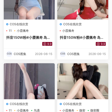
COS在线欣赏
COS在线欣赏
11
小霞佩奇
小霞佩奇
抖音150W粉#小霞佩奇 岛遇
抖音150W粉#小霞佩奇 岛遇
No.016期 轻薄居家吊带超短
No.028期 纯欲红黑女仆[18
9.9
9.9
裙11P
P]
COS图集
2026-06-15
COS图集
2026-06-15
COS在线欣赏
COS在线欣赏
11
小霞佩奇
鸟遇
小霞佩奇
微密
微密圈