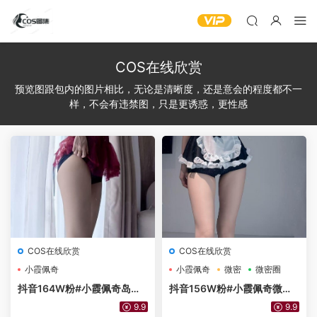
COS在线欣赏
预览图跟包内的图片相比，无论是清晰度，还是意会的程度都不一
样，不会有违禁图，只是更诱惑，更性感
COS在线欣赏
COS在线欣赏
小霞佩奇
小霞佩奇
微密
微密圈
抖音164W粉#小霞佩奇岛遇N
抖音156W粉#小霞佩奇微密
o.033期 蕾丝吊带胸衣[24P]
圈No.022期 黑色猫耳蕾丝女
9.9
9.9
仆15P