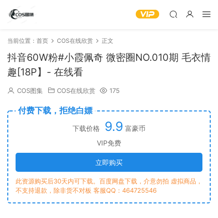
当前位置：
首页
COS在线欣赏
正文
抖音60W粉#小霞佩奇 微密圈NO.010期 毛衣情
趣[18P】- 在线看
COS图集
COS在线欣赏
175
付费下载，拒绝白嫖
9.9
下载价格
富豪币
VIP免费
立即购买
此资源购买后30天内可下载。百度网盘下载，介意勿拍 虚拟商品，
不支持退款，除非货不对板 客服QQ：464725546