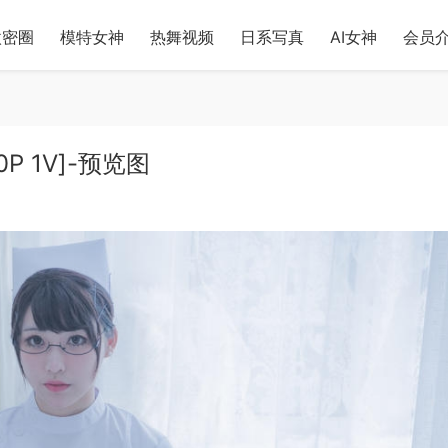
微密圈
模特女神
热舞视频
日系写真
AI女神
会员
0P 1V]-预览图