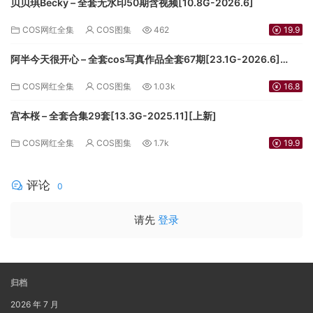
贝贝琪Becky – 全套无水印50期含视频[10.8G-2026.6]
COS网红全集
COS图集
462
19.9
阿半今天很开心 – 全套cos写真作品全套67期[23.1G-2026.6]
[3.5G-2024.9][持续更新]
COS网红全集
COS图集
1.03k
16.8
宫本桜 – 全套合集29套[13.3G-2025.11][上新]
COS网红全集
COS图集
1.7k
19.9
评论
0
请先
登录
归档
2026 年 7 月