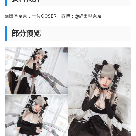
猫田圣奈奈
，一位
COSER
。微博：@貓田聖奈奈
部分预览