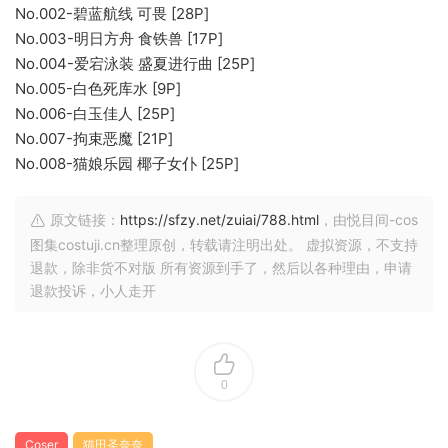
No.002-碧蓝航线 可畏 [28P]
No.003-明日方舟 食铁兽 [17P]
No.004-爱宕泳装 盛夏进行曲 [25P]
No.005-白色死库水 [9P]
No.006-白玉佳人 [25P]
No.007-拘束恶魔 [21P]
No.008-猫娘乐园 椰子女仆 [25P]
原文链接：
https://sfzy.net/zuiai/788.html
，由悦目间-cos
图集costuji.cn整理原创，转载请注明出处。 虚拟资源，不支持
退款，除非货不对版 所有资源到手了，然后以各种理由，申请
退款投诉，小人走开
0
Coser
猫田圣奈奈