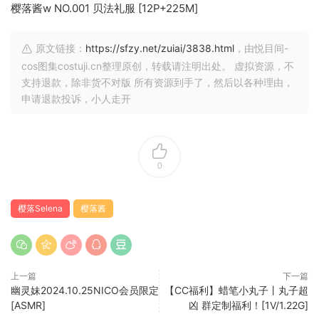
樱落酱w NO.001 贝法礼服 [12P+225M]
原文链接：
https://sfzy.net/zuiai/3838.html
，由悦目间-
cos图集costuji.cn整理原创，转载请注明出处。 虚拟资源，不
支持退款，除非货不对版 所有资源到手了，然后以各种理由，
申请退款投诉，小人走开
0
樱落Selena
樱落酱
上一篇
下一篇
幽灵妹2024.10.25NICO会员限定
【CC福利】蜡笔小丸子丨丸子超
[ASMR]
凶 群定制福利！[1V/1.22G]