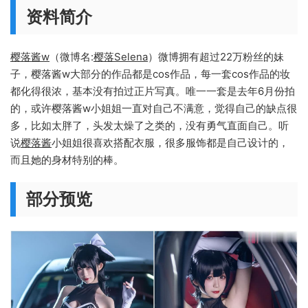
资料简介
樱落酱w
（微博名:
樱落Selena
）微博拥有超过22万粉丝的妹
子，樱落酱w大部分的作品都是cos作品，每一套cos作品的妆
都化得很浓，基本没有拍过正片写真。唯一一套是去年6月份拍
的，或许樱落酱w小姐姐一直对自己不满意，觉得自己的缺点很
多，比如太胖了，头发太燥了之类的，没有勇气直面自己。听
说
樱落酱
小姐姐很喜欢搭配衣服，很多服饰都是自己设计的，
而且她的身材特别的棒。
部分预览