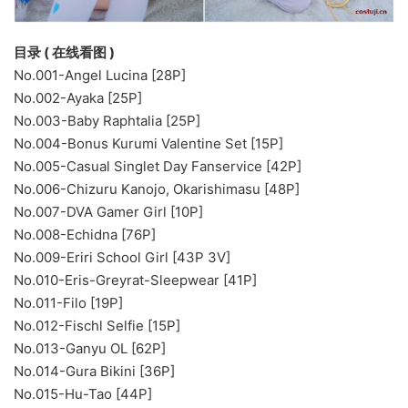
目录 ( 在线看图 )
No.001-Angel Lucina [28P]
No.002-Ayaka [25P]
No.003-Baby Raphtalia [25P]
No.004-Bonus Kurumi Valentine Set [15P]
No.005-Casual Singlet Day Fanservice [42P]
No.006-Chizuru Kanojo, Okarishimasu [48P]
No.007-DVA Gamer Girl [10P]
No.008-Echidna [76P]
No.009-Eriri School Girl [43P 3V]
No.010-Eris-Greyrat-Sleepwear [41P]
No.011-Filo [19P]
No.012-Fischl Selfie [15P]
No.013-Ganyu OL [62P]
No.014-Gura Bikini [36P]
No.015-Hu-Tao [44P]