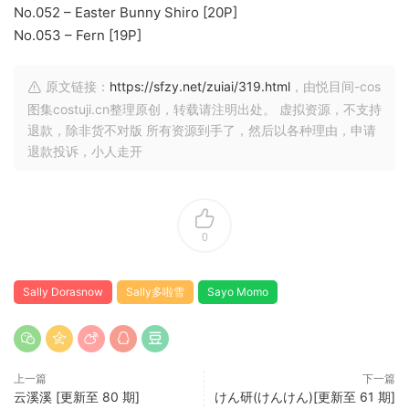
No.052 – Easter Bunny Shiro [20P]
No.053 – Fern [19P]
原文链接：
https://sfzy.net/zuiai/319.html
，由悦目间-cos
图集costuji.cn整理原创，转载请注明出处。 虚拟资源，不支持
退款，除非货不对版 所有资源到手了，然后以各种理由，申请
退款投诉，小人走开
0
Sally Dorasnow
Sally多啦雪
Sayo Momo
上一篇
下一篇
云溪溪 [更新至 80 期]
けん研(けんけん)[更新至 61 期]