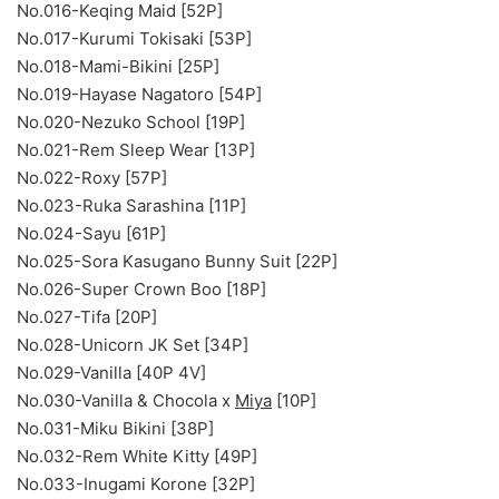
No.016-Keqing Maid [52P]
No.017-Kurumi Tokisaki [53P]
No.018-Mami-Bikini [25P]
No.019-Hayase Nagatoro [54P]
No.020-Nezuko School [19P]
No.021-Rem Sleep Wear [13P]
No.022-Roxy [57P]
No.023-Ruka Sarashina [11P]
No.024-Sayu [61P]
No.025-Sora Kasugano Bunny Suit [22P]
No.026-Super Crown Boo [18P]
No.027-Tifa [20P]
No.028-Unicorn JK Set [34P]
No.029-Vanilla [40P 4V]
No.030-Vanilla & Chocola x
Miya
[10P]
No.031-Miku Bikini [38P]
No.032-Rem White Kitty [49P]
No.033-Inugami Korone [32P]