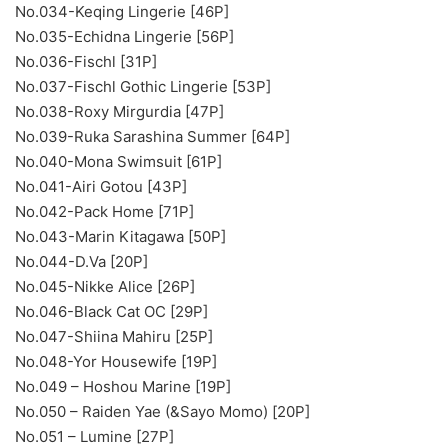
No.034-Keqing Lingerie [46P]
No.035-Echidna Lingerie [56P]
No.036-Fischl [31P]
No.037-Fischl Gothic Lingerie [53P]
No.038-Roxy Mirgurdia [47P]
No.039-Ruka Sarashina Summer [64P]
No.040-Mona Swimsuit [61P]
No.041-Airi Gotou [43P]
No.042-Pack Home [71P]
No.043-Marin Kitagawa [50P]
No.044-D.Va [20P]
No.045-Nikke Alice [26P]
No.046-Black Cat OC [29P]
No.047-Shiina Mahiru [25P]
No.048-Yor Housewife [19P]
No.049 – Hoshou Marine [19P]
No.050 – Raiden Yae (&Sayo Momo) [20P]
No.051 – Lumine [27P]