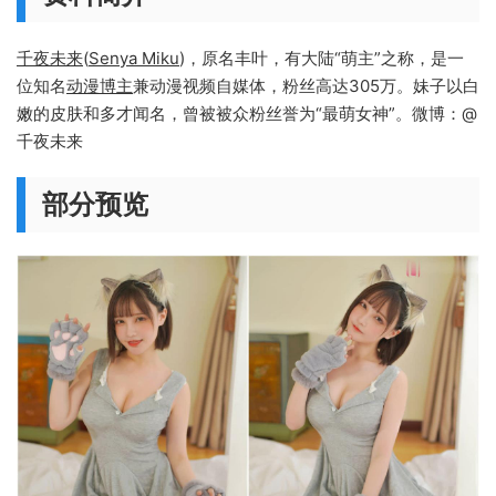
千夜未来
(
Senya Miku
)，原名丰叶，有大陆“萌主”之称，是一
位知名
动漫博主
兼动漫视频自媒体，粉丝高达305万。妹子以白
嫩的皮肤和多才闻名，曾被被众粉丝誉为“最萌女神”。微博：@
千夜未来
部分预览