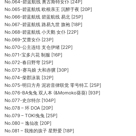
No.064-碧蓝航线 奥古斯特女仆 [24P]
No.065-碧蓝航线 欧根亲王 沉醉于夜 [20P]
No.066-碧蓝航线 碧蓝航线 易北 [25P]
No.067-碧蓝航线 路易九世 旗袍 [18P]
No.068-碧蓝航线 小天鹅 女仆 [22P]
No.069-艾蕾女仆 [23P]
No.070-公主连结 支仓伊绪 [22P]
No.071-宝多六花 制服 [16P]
No.072-春日野穹 [25P]
No.073-赛马娘 大和赤骥 [30P]
No.074-柴郡泳装 [32P]
No.075-明日方舟 泥岩音律联觉 零号特工 [25P]
No.076-BA兔兔 双人本 (&Momoko葵葵) [93P]
No.077-史尔特尔 [104P]
No.078 – 环 DOA [20P]
No.079 – TOKI兔兔 [25P]
No.080 – 逸仙改 [20P]
No.081 – 我推的孩子 星野爱 [18P]