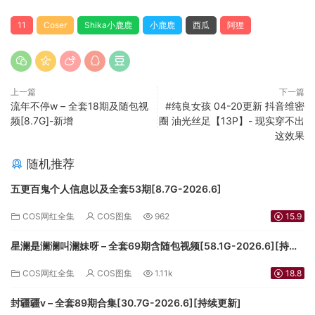
11
Coser
Shika小鹿鹿
小鹿鹿
西瓜
阿狸
上一篇
下一篇
流年不停w – 全套18期及随包视
#纯良女孩 04-20更新 抖音维密
频[8.7G]-新增
圈 油光丝足【13P】- 现实穿不出
这效果
随机推荐
五更百鬼个人信息以及全套53期[8.7G-2026.6]
COS网红全集
COS图集
962
15.9
星澜是澜澜叫澜妹呀 – 全套69期含随包视频[58.1G-2026.6][持续
更新]
COS网红全集
COS图集
1.11k
18.8
封疆疆v – 全套89期合集[30.7G-2026.6][持续更新]