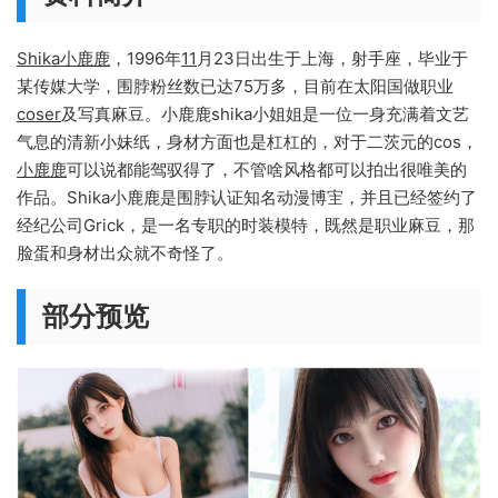
Shika小鹿鹿
，1996年
11
月23日出生于上海，射手座，毕业于
某传媒大学，围脖粉丝数已达75万多，目前在太阳国做职业
coser
及写真麻豆。小鹿鹿shika小姐姐是一位一身充满着文艺
气息的清新小妹纸，身材方面也是杠杠的，对于二茨元的cos，
小鹿鹿
可以说都能驾驭得了，不管啥风格都可以拍出很唯美的
作品。Shika小鹿鹿是围脖认证知名动漫博宔，并且已经签约了
经纪公司Grick，是一名专职的时装模特，既然是职业麻豆，那
脸蛋和身材出众就不奇怪了。
部分预览