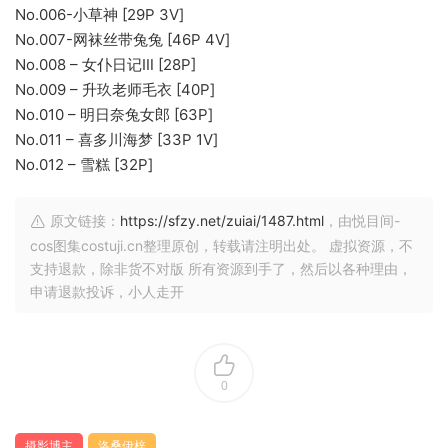
No.006-小草神 [29P 3V]
No.007-网袜丝带兔兔 [46P 4V]
No.008 – 女仆日记Ⅲ [28P]
No.009 – 升玖老师毛衣 [40P]
No.010 – 明日奈兔女郎 [63P]
No.011 – 喜多川海梦 [33P 1V]
No.012 – 雪糕 [32P]
原文链接：
https://sfzy.net/zuiai/1487.html
，由悦目间-
cos图集costuji.cn整理原创，转载请注明出处。 虚拟资源，不
支持退款，除非货不对版 所有资源到手了，然后以各种理由，
申请退款投诉，小人走开
0
摄影博主
洛桑伊梓