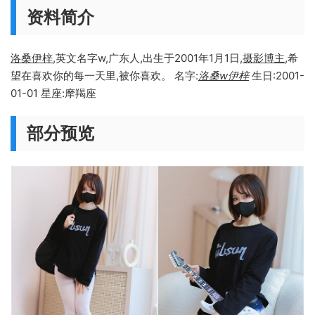
资料简介
洛桑伊梓
,英文名字w,广东人,出生于2001年1月1日,
摄影博主
,希
望在喜欢你的每一天里,被你喜欢。 名字:
洛桑w伊梓
生日:2001-
01-01 星座:摩羯座
部分预览