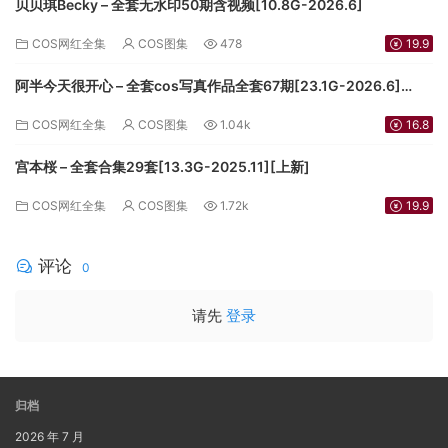
贝贝琪Becky – 全套无水印50期含视频[10.8G-2026.6]
COS网红全集
COS图集
478
19.9
阿半今天很开心 – 全套cos写真作品全套67期[23.1G-2026.6]
[3.5G-2024.9][持续更新]
COS网红全集
COS图集
1.04k
16.8
宫本桜 – 全套合集29套[13.3G-2025.11][上新]
COS网红全集
COS图集
1.72k
19.9
评论
0
请先
登录
归档
2026 年 7 月