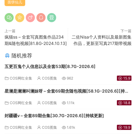
面饼仙儿
上一篇
下一篇
疯猫ss – 全套写真图集作品234
二佐Nisa个人资料以及最新图集
期&随包视频[81.8G-2024.10.13]
作品，更新至写真217期带视频
随机推荐
五更百鬼个人信息以及全套53期[8.7G-2026.6]
COS网红全集
COS图集
962
15.9
星澜是澜澜叫澜妹呀 – 全套69期含随包视频[58.1G-2026.6][持续
更新]
COS网红全集
COS图集
1.11k
18.8
封疆疆v – 全套89期合集[30.7G-2026.6][持续更新]
COS网红全集
COS图集
1.61k
19.9