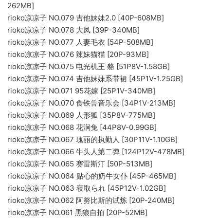
262MB]
rioko凉凉子 NO.079 吉他妹妹2.0 [40P-608MB]
rioko凉凉子 NO.078 大凤 [39P-340MB]
rioko凉凉子 NO.077 人妻毛衣 [54P-508MB]
rioko凉凉子 NO.076 辣妹猫猫 [20P-93MB]
rioko凉凉子 NO.075 电光机王 貉 [51P8V-1.58GB]
rioko凉凉子 NO.074 吉他妹妹系带裙 [45P1V-1.25GB]
rioko凉凉子 NO.071 95花嫁 [25P1V-340MB]
rioko凉凉子 NO.070 食铁兽音乐会 [34P1V-213MB]
rioko凉凉子 NO.069 人形狐 [35P8V-775MB]
rioko凉凉子 NO.068 花涧兔 [44P8V-0.99GB]
rioko凉凉子 NO.067 瑰丽的执勤人 [30P11V-1.10GB]
rioko凉凉子 NO.066 牛头人第二弹 [124P12V-478MB]
rioko凉凉子 NO.065 赛雷斯汀 [50P-513MB]
rioko凉凉子 NO.064 贴心的奶牛女仆 [45P-465MB]
rioko凉凉子 NO.063 寝取られ [45P12V-1.02GB]
rioko凉凉子 NO.062 阿努比斯的试炼 [20P-240MB]
rioko凉凉子 NO.061 黑狼自拍 [20P-52MB]