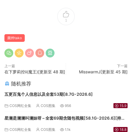
1
菌烨tako
上一篇
下一篇
在下萝莉控ii(魔王)[更新至 48 期]
MisswarmJ[更新至 45 期]
随机推荐
五更百鬼个人信息以及全套53期[8.7G-2026.6]
COS网红全集
COS图集
956
15.9
星澜是澜澜叫澜妹呀 – 全套69期含随包视频[58.1G-2026.6][持续
更新]
COS网红全集
COS图集
1.1k
18.8