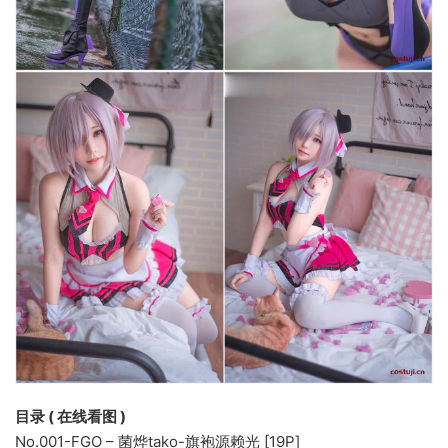
目录 ( 在线看图 )
No.001-FGO – 菌烨tako-旗袍源赖光 [19P]