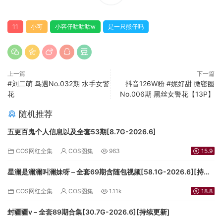
11
小可
小容仔咕咕咕w
是一只熊仔吗
上一篇
下一篇
#刘二萌 鸟遇No.032期 水手女警
抖音126W粉 #妮好甜 微密圈
花
No.006期 黑丝女警花【13P】
随机推荐
五更百鬼个人信息以及全套53期[8.7G-2026.6]
COS网红全集
COS图集
963
15.9
星澜是澜澜叫澜妹呀 – 全套69期含随包视频[58.1G-2026.6][持续
更新]
COS网红全集
COS图集
1.11k
18.8
封疆疆v – 全套89期合集[30.7G-2026.6][持续更新]