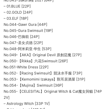
No.043-Sakura桜 2021 [64P]
– 01.BLUE [22P]
– 02.GOLD [24P]
– 03.ELF [18P]
No.044-Gawr Gura [44P]
No.045-Gura Swimsuit [19P]
No.046-巴御前 [24P]
No.047-圣女贞德 [22P]
No.048-阿米莉亚·华生 [53P]
No.049-【AKA】Original Devil 原創惡魔 [27P]
No.050-【Rikka】六花Swimsuit [26P]
No.051-White Dress [22P]
No.052-【Racing Swimsuit】競泳水手服 [73P]
No.053-【Kemomimi Izakaya】獸耳居酒屋 [31P]
No.054-【Mujina】Swimsuit [36P]
No.055-【CELESITAL】Original Witch & Cat魔女與貓 [74P
2V]
– Astrology Witch [33P 1V]