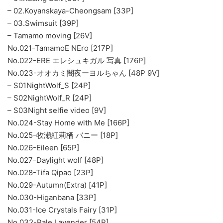
– 02.Koyanskaya-Cheongsam [33P]
– 03.Swimsuit [39P]
– Tamamo moving [26V]
No.021-TamamoE NEro [217P]
No.022-ERE エレシュキガル 写真 [176P]
No.023-オオカミ闇夜ーヨルちゃん [48P 9V]
– S01NightWolf_S [24P]
– S02NightWolf_R [24P]
– S03Night selfie video [9V]
No.024-Stay Home with Me [166P]
No.025-牧瀬紅莉栖 バニー [18P]
No.026-Eileen [65P]
No.027-Daylight wolf [48P]
No.028-Tifa Qipao [23P]
No.029-Autumn(Extra) [41P]
No.030-Higanbana [33P]
No.031-Ice Crystals Fairy [31P]
No.032-Pale Lavender [54P]