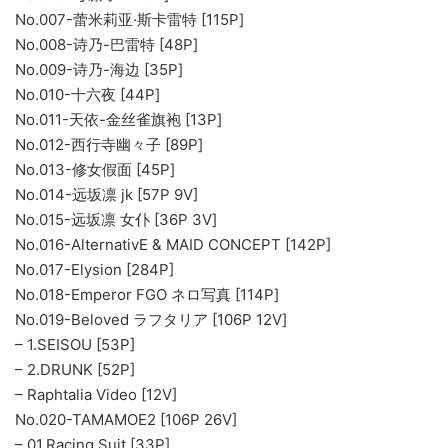
No.007-蕾米莉亚·斯卡雷特 [115P]
No.008-诗乃-巴雷特 [48P]
No.009-诗乃-海边 [35P]
No.010-十六夜 [44P]
No.011-天依-金丝雀旗袍 [13P]
No.012-西行寺幽々子 [89P]
No.013-修女假面 [45P]
No.014-远坂凛 jk [57P 9V]
No.015-远坂凛 女仆 [36P 3V]
No.016-AlternativE & MAID CONCEPT [142P]
No.017-Elysion [284P]
No.018-Emperor FGO ネロ写真 [114P]
No.019-Beloved ラフタリア [106P 12V]
– 1.SEISOU [53P]
– 2.DRUNK [52P]
– Raphtalia Video [12V]
No.020-TAMAMOE2 [106P 26V]
– 01.Racing Suit [33P]