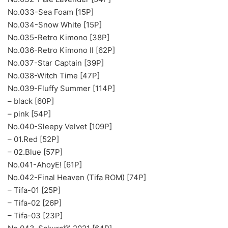
No.033-Sea Foam [15P]
No.034-Snow White [15P]
No.035-Retro Kimono [38P]
No.036-Retro Kimono II [62P]
No.037-Star Captain [39P]
No.038-Witch Time [47P]
No.039-Fluffy Summer [114P]
– black [60P]
– pink [54P]
No.040-Sleepy Velvet [109P]
– 01.Red [52P]
– 02.Blue [57P]
No.041-AhoyE! [61P]
No.042-Final Heaven (Tifa ROM) [74P]
– Tifa-01 [25P]
– Tifa-02 [26P]
– Tifa-03 [23P]