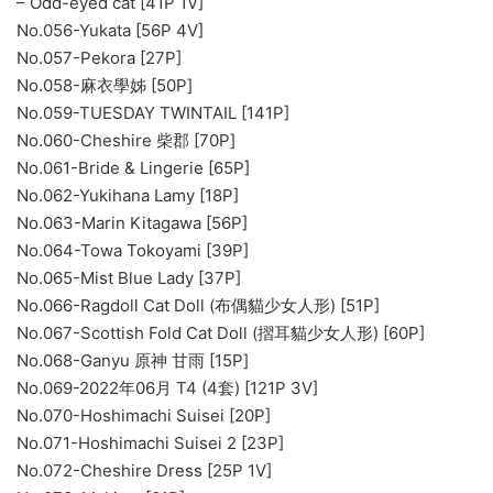
– Odd-eyed cat [41P 1V]
No.056-Yukata [56P 4V]
No.057-Pekora [27P]
No.058-麻衣學姊 [50P]
No.059-TUESDAY TWINTAIL [141P]
No.060-Cheshire 柴郡 [70P]
No.061-Bride & Lingerie [65P]
No.062-Yukihana Lamy [18P]
No.063-Marin Kitagawa [56P]
No.064-Towa Tokoyami [39P]
No.065-Mist Blue Lady [37P]
No.066-Ragdoll Cat Doll (布偶貓少女人形) [51P]
No.067-Scottish Fold Cat Doll (摺耳貓少女人形) [60P]
No.068-Ganyu 原神 甘雨 [15P]
No.069-2022年06月 T4 (4套) [121P 3V]
No.070-Hoshimachi Suisei [20P]
No.071-Hoshimachi Suisei 2 [23P]
No.072-Cheshire Dress [25P 1V]