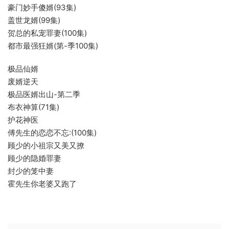
豪门妙手傻婿(93集)
盖世龙婿(99集)
贺总的私宠罪妻(100集)
都市最强狂婿(第-季100集)
极品仙婿
废婿逆天
极品医婿出山-第二季
布衣神算(71集)
护花神医
傅先生的恋恋不忘:(100集)
顾少的小祖宗又美又撩
顾少的隐婚罪妻
封少的笼中妻
霍先生你老婆又跑了