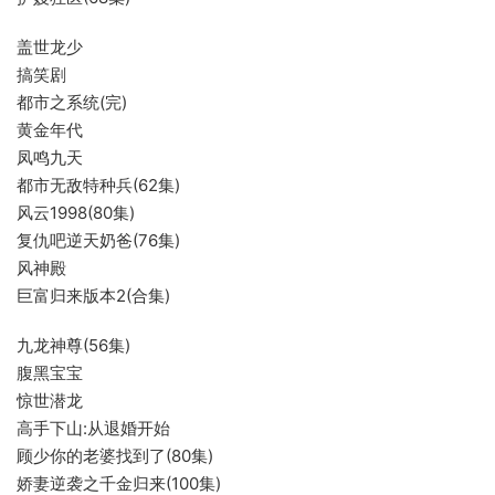
盖世龙少
搞笑剧
都市之系统(完)
黄金年代
凤鸣九天
都市无敌特种兵(62集)
风云1998(80集)
复仇吧逆天奶爸(76集)
风神殿
巨富归来版本2(合集)
九龙神尊(56集)
腹黑宝宝
惊世潜龙
高手下山:从退婚开始
顾少你的老婆找到了(80集)
娇妻逆袭之千金归来(100集)