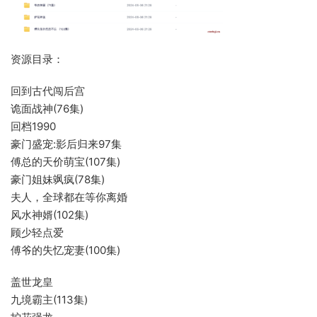
资源目录：
回到古代闯后宫
诡面战神(76集)
回档1990
豪门盛宠:影后归来97集
傅总的天价萌宝(107集)
豪门姐妹飒疯(78集)
夫人，全球都在等你离婚
风水神婿(102集)
顾少轻点爱
傅爷的失忆宠妻(100集)
盖世龙皇
九境霸主(113集)