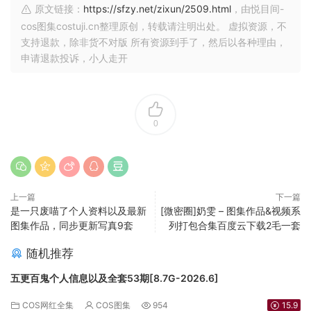
原文链接：
https://sfzy.net/zixun/2509.html
，由悦目间-
cos图集costuji.cn整理原创，转载请注明出处。 虚拟资源，不
支持退款，除非货不对版 所有资源到手了，然后以各种理由，
申请退款投诉，小人走开
0
上一篇
下一篇
是一只废喵了个人资料以及最新
[微密圈]奶雯 – 图集作品&视频系
图集作品，同步更新写真9套
列打包合集百度云下载2毛一套
随机推荐
五更百鬼个人信息以及全套53期[8.7G-2026.6]
COS网红全集
COS图集
954
15.9