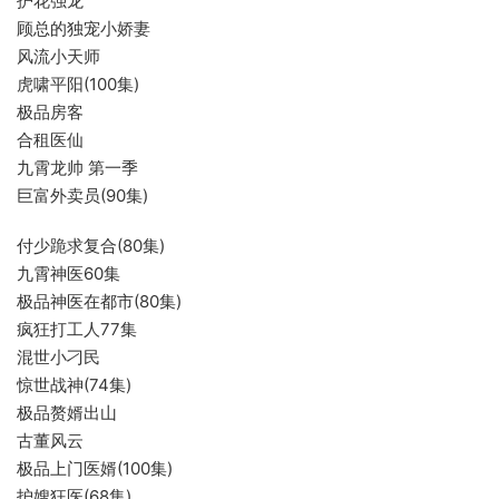
护花强龙
顾总的独宠小娇妻
风流小天师
虎啸平阳(100集)
极品房客
合租医仙
九霄龙帅 第一季
巨富外卖员(90集)
付少跪求复合(80集)
九霄神医60集
极品神医在都市(80集)
疯狂打工人77集
混世小刁民
惊世战神(74集)
极品赘婿出山
古董风云
极品上门医婿(100集)
护嫂狂医(68集)