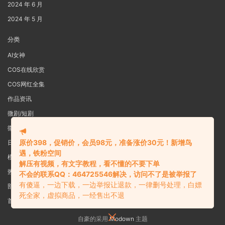
2024 年 6 月
2024 年 5 月
分类
AI女神
COS在线欣赏
COS网红全集
作品资讯
微剧/短剧
微密圈
原价398，促销价，会员98元，准备涨价30元！新增鸟
日系写真
遇，铁粉空间
模特女神
解压有视频，有文字教程，看不懂的不要下单
热舞视频
不会的联系QQ：464725546解决，访问不了是被举报了
有傻逼，一边下载，一边举报让退款，一律删号处理，白嫖
部分预览图
死全家，虚拟商品，一经售出不退
首页
自豪的采用
Modown
主题