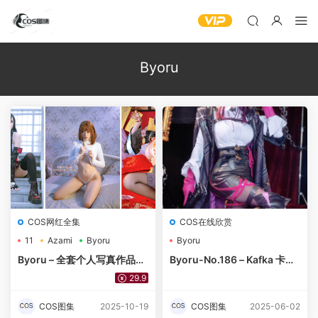
Byoru
COS网红全集
COS在线欣赏
11
Azami
Byoru
Byoru
Byoru – 全套个人写真作品合
Byoru-No.186 – Kafka 卡芙
集332期及随包视频[148.5G
卡 [50P 25V]-预览图
29.9
-2024.10.5][持续更新]
COS图集
2025-10-19
COS图集
2025-06-02