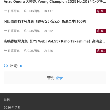
Anzu Omura 大村杏, Young Champion 2025 No.20 (ヤングチ
ャンピオン 2025年20号)
日系写真
COS图集
446
9.9
冈田奈奈1ST写真集《飾らない宝石》高清全本[105P]
日系写真
COS图集
852
9.9
高嶋香帆写真集《[YS Web] Vol.557 Kaho Takashima》高清全本
[104P]
日系写真
COS图集
826
9.9
评论
0
请先
登录
归档
2026 年 7 月