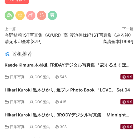
上一篇
下一篇
今野鲇莉1ST写真集《AYURI》高
渡边美优纪1ST写真集《みる神》
清无水印全本[87P]
高清全本[169P]
随机推荐
Kaede Kimura 木村楓, FRIDAYデジタル写真集 「恋するえくぼ」
Set.01
日系写真
COS图集
546
9.9
Hikari Kuroki 黒木ひかり, 週プレ Photo Book 「LOVE」 Set.04
日系写真
COS图集
415
9.9
Hikari Kuroki 黒木ひかり, BRODYデジタル写真集 「Midnight
romance」 Set.02
日系写真
COS图集
398
9.9