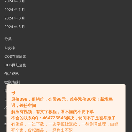
2024 年 8 月
2024 年 7 月
2024 年 6 月
2024 年 5 月
分类
AI女神
COS在线欣赏
COS网红全集
作品资讯
微剧/短剧
微密圈
原价398，促销价，会员98元，准备涨价30元！新增鸟
日系写真
遇，铁粉空间
模特女神
解压有视频，有文字教程，看不懂的不要下单
热舞视频
不会的联系QQ：464725546解决，访问不了是被举报了
有傻逼，一边下载，一边举报让退款，一律删号处理，白嫖
部分预览图
死全家，虚拟商品，一经售出不退