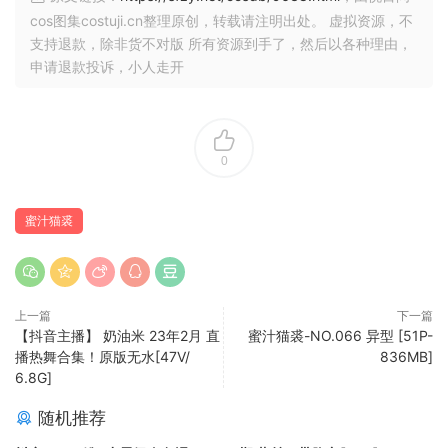
cos图集costuji.cn整理原创，转载请注明出处。 虚拟资源，不
支持退款，除非货不对版 所有资源到手了，然后以各种理由，
申请退款投诉，小人走开
0
蜜汁猫裘
上一篇
下一篇
【抖音主播】 奶油米 23年2月 直
蜜汁猫裘-NO.066 异型 [51P-
播热舞合集！原版无水[47V/
836MB]
6.8G]
随机推荐