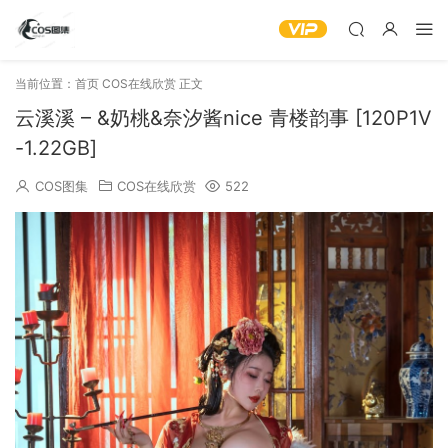
当前位置：
首页
COS在线欣赏
正文
云溪溪 – &奶桃&奈汐酱nice 青楼韵事 [120P1V
-1.22GB]
COS图集
COS在线欣赏
522