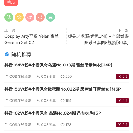
晴儿
上一篇
下一篇
Cosplay Arty亞緹 Yelan 夜兰
妮是老虎(陈妮妮UNI) – 全部微密
Genshin Set.02
圈系列套图&视频[96套]
随机推荐
抖音164W粉#小霞佩奇岛遇No.033期 蕾丝吊带胸衣[24P]
COS在线欣赏
COS图集
220
9.9
抖音156W粉#小霞佩奇微密圈No.022期 黑色猫耳蕾丝女仆15P
COS在线欣赏
COS图集
194
9.9
抖音162W粉#小霞佩奇 岛遇No.024期 吊带抹胸15P
COS在线欣赏
COS图集
173
9.9