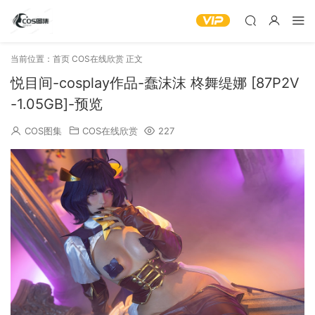
当前位置：
首页
COS在线欣赏
正文
悦目间-cosplay作品-蠢沫沫 柊舞缇娜 [87P2V
-1.05GB]-预览
COS图集
COS在线欣赏
227