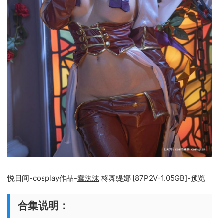
悦目间-cosplay作品-
蠢沫沫
柊舞缇娜 [87P2V-1.05GB]-预览
合集说明：