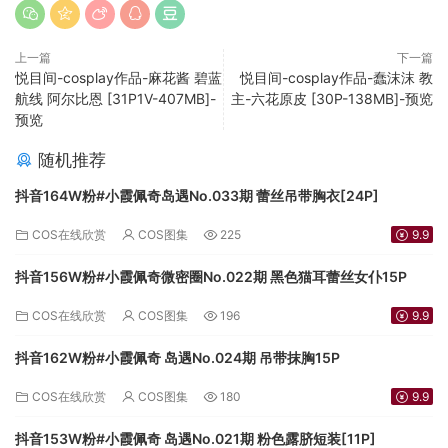
上一篇
下一篇
悦目间-cosplay作品-麻花酱 碧蓝
悦目间-cosplay作品-蠢沫沫 教
航线 阿尔比恩 [31P1V-407MB]-
主-六花原皮 [30P-138MB]-预览
预览
随机推荐
抖音164W粉#小霞佩奇岛遇No.033期 蕾丝吊带胸衣[24P]
COS在线欣赏
COS图集
225
9.9
抖音156W粉#小霞佩奇微密圈No.022期 黑色猫耳蕾丝女仆15P
COS在线欣赏
COS图集
196
9.9
抖音162W粉#小霞佩奇 岛遇No.024期 吊带抹胸15P
COS在线欣赏
COS图集
180
9.9
抖音153W粉#小霞佩奇 岛遇No.021期 粉色露脐短装[11P]