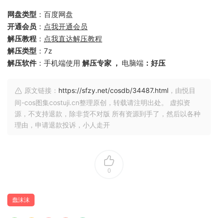
网盘类型
：百度网盘
开通会员
：
点我开通会员
解压教程
：
点我直达解压教程
解压类型
：7z
解压软件
：手机端使用
解压专家 ，
电脑端
：好压
原文链接：
https://sfzy.net/cosdb/34487.html
，由悦目
间-cos图集costuji.cn整理原创，转载请注明出处。 虚拟资
源，不支持退款，除非货不对版 所有资源到手了，然后以各种
理由，申请退款投诉，小人走开
0
蠢沫沫