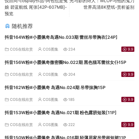
悦目间-cosplay作品-阿包也是兔
光与影的诗人：WLOP与他的鬼刀
娘 碧蓝航线 尾张[42P-607MB]-
世界高清8K壁纸-赏析鉴别
预览
随机推荐
抖音164W粉#小霞佩奇岛遇No.033期 蕾丝吊带胸衣[24P]
COS在线欣赏
COS图集
234
9.9
抖音156W粉#小霞佩奇微密圈No.022期 黑色猫耳蕾丝女仆15P
COS在线欣赏
COS图集
204
9.9
抖音162W粉#小霞佩奇 岛遇No.024期 吊带抹胸15P
COS在线欣赏
COS图集
185
9.9
抖音153W粉#小霞佩奇 岛遇No.021期 粉色露脐短装[11P]
COS在线欣赏
COS图集
222
9.9
抖音150W粉#小霞佩奇 岛遇No.016期 轻薄居家吊带超短裙11P