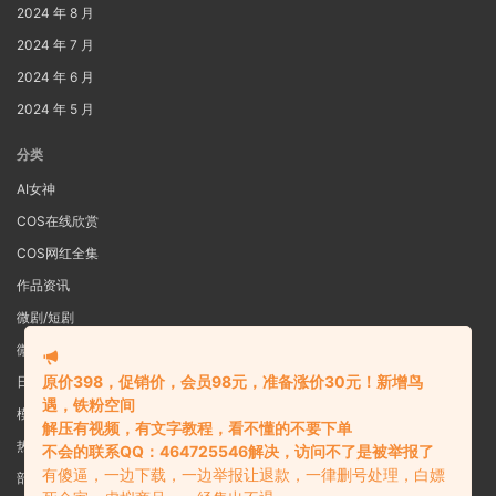
2024 年 8 月
2024 年 7 月
2024 年 6 月
2024 年 5 月
分类
AI女神
COS在线欣赏
COS网红全集
作品资讯
微剧/短剧
微密圈
原价398，促销价，会员98元，准备涨价30元！新增鸟
日系写真
遇，铁粉空间
模特女神
解压有视频，有文字教程，看不懂的不要下单
热舞视频
不会的联系QQ：464725546解决，访问不了是被举报了
有傻逼，一边下载，一边举报让退款，一律删号处理，白嫖
部分预览图