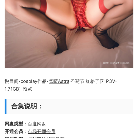
悦目间-cosplay作品-
雪晴Astra
圣诞节 红格子[71P3V-
1.71GB]-预览
合集说明：
网盘类型
：百度网盘
开通会员
：
点我开通会员