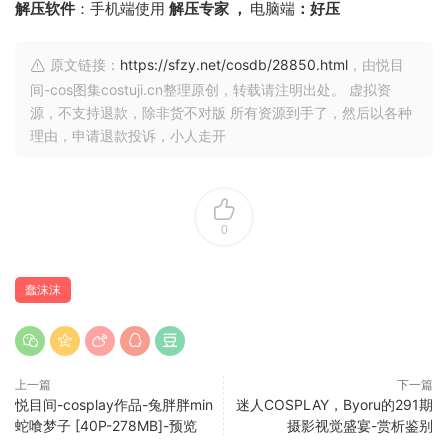
解压软件
：手机端使用
解压专家 ，
电脑端
：好压
原文链接：
https://sfzy.net/cosdb/28850.html
，由悦目
间-cos图集costuji.cn整理原创，转载请注明出处。 虚拟资
源，不支持退款，除非货不对版 所有资源到手了，然后以各种
理由，申请退款投诉，小人走开
0
蠢沫沫
上一篇
下一篇
悦目间-cosplay作品-兔胖胖min
迷人COSPLAY，Byoru的291期
蛇喰梦子 [40P-278MB]-预览
摄影视觉盛宴-赏析鉴别