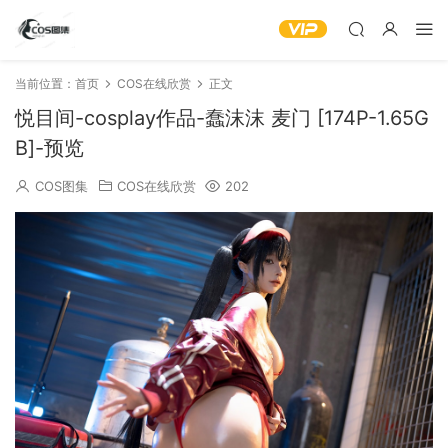
当前位置：
首页
COS在线欣赏
正文
悦目间-cosplay作品-蠢沫沫 麦门 [174P-1.65G
B]-预览
COS图集
COS在线欣赏
202