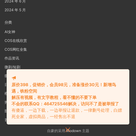
2024 年 6 月
2024 年 5 月
分类
AI女神
COS在线欣赏
COS网红全集
作品资讯
微剧/短剧
微密圈
原价398，促销价，会员98元，准备涨价30元！新增鸟
日系写真
遇，铁粉空间
模特女神
解压有视频，有文字教程，看不懂的不要下单
热舞视频
不会的联系QQ：464725546解决，访问不了是被举报了
有傻逼，一边下载，一边举报让退款，一律删号处理，白嫖
部分预览图
死全家，虚拟商品，一经售出不退
首页
自豪的采用
Modown
主题