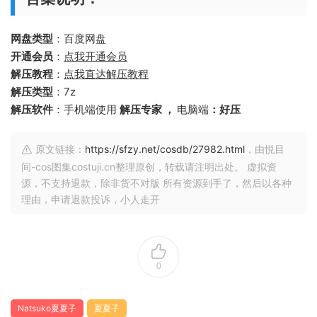
网盘类型
：百度网盘
开通会员
：
点我开通会员
解压教程
：
点我直达解压教程
解压类型
：7z
解压软件
：手机端使用
解压专家 ，
电脑端
：好压
原文链接：
https://sfzy.net/cosdb/27982.html
，由悦目
间-cos图集costuji.cn整理原创，转载请注明出处。 虚拟资
源，不支持退款，除非货不对版 所有资源到手了，然后以各种
理由，申请退款投诉，小人走开
0
Natsuko夏夏子
夏夏子