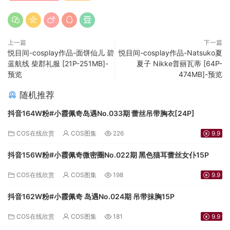
上一篇
下一篇
悦目间-cosplay作品-面饼仙儿 碧
悦目间-cosplay作品-Natsuko夏
蓝航线 柴郡礼服 [21P-251MB]-
夏子 Nikke普丽瓦蒂 [64P-
预览
474MB]-预览
随机推荐
抖音164W粉#小霞佩奇岛遇No.033期 蕾丝吊带胸衣[24P]
COS在线欣赏
COS图集
226
9.9
抖音156W粉#小霞佩奇微密圈No.022期 黑色猫耳蕾丝女仆15P
COS在线欣赏
COS图集
198
9.9
抖音162W粉#小霞佩奇 岛遇No.024期 吊带抹胸15P
COS在线欣赏
COS图集
181
9.9