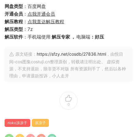
网盘类型
：百度网盘
开通会员
：
点我开通会员
解压教程
：
点我直达解压教程
解压类型
：7z
解压软件
：手机端使用
解压专家 ，
电脑端
：好压
原文链接：
https://sfzy.net/cosdb/27836.html
，由悦目
间-cos图集costuji.cn整理原创，转载请注明出处。 虚拟资
源，不支持退款，除非货不对版 所有资源到手了，然后以各种
理由，申请退款投诉，小人走开
0
rioko凉凉子
凉凉子