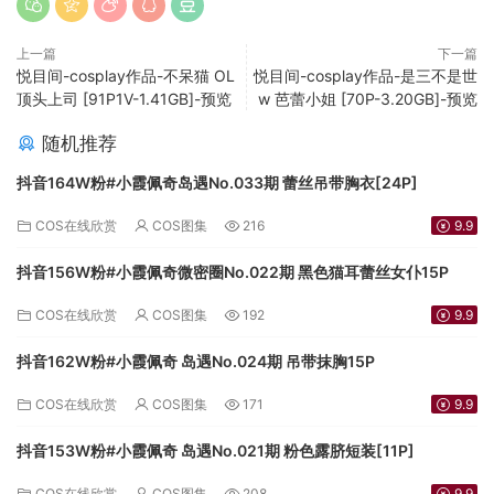
上一篇
下一篇
悦目间-cosplay作品-不呆猫 OL
悦目间-cosplay作品-是三不是世
顶头上司 [91P1V-1.41GB]-预览
w 芭蕾小姐 [70P-3.20GB]-预览
随机推荐
抖音164W粉#小霞佩奇岛遇No.033期 蕾丝吊带胸衣[24P]
COS在线欣赏
COS图集
216
9.9
抖音156W粉#小霞佩奇微密圈No.022期 黑色猫耳蕾丝女仆15P
COS在线欣赏
COS图集
192
9.9
抖音162W粉#小霞佩奇 岛遇No.024期 吊带抹胸15P
COS在线欣赏
COS图集
171
9.9
抖音153W粉#小霞佩奇 岛遇No.021期 粉色露脐短装[11P]
COS在线欣赏
COS图集
208
9.9