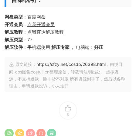
网盘类型
：百度网盘
开通会员
：
点我开通会员
解压教程
：
点我直达解压教程
解压类型
：7z
解压软件
：手机端使用
解压专家 ，
电脑端
：好压
原文链接：
https://sfzy.net/cosdb/26398.html
，由悦目
间-cos图集costuji.cn整理原创，转载请注明出处。 虚拟资
源，不支持退款，除非货不对版 所有资源到手了，然后以各种
理由，申请退款投诉，小人走开
0