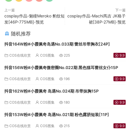
上一篇
下一篇
cosplay作品-魅瞳Meroko 豹纹短
cosplay作品-Machi馬吉 JK格子
发[46P-775MB]-预览
裙[38P-27MB]-预览
随机推荐
抖音164W粉#小霞佩奇岛遇No.033期 蕾丝吊带胸衣[24P]
COS在线欣赏
COS图集
225
9.9
抖音156W粉#小霞佩奇微密圈No.022期 黑色猫耳蕾丝女仆15P
COS在线欣赏
COS图集
196
9.9
抖音162W粉#小霞佩奇 岛遇No.024期 吊带抹胸15P
COS在线欣赏
COS图集
180
9.9
抖音153W粉#小霞佩奇 岛遇No.021期 粉色露脐短装[11P]
COS在线欣赏
COS图集
215
9.9