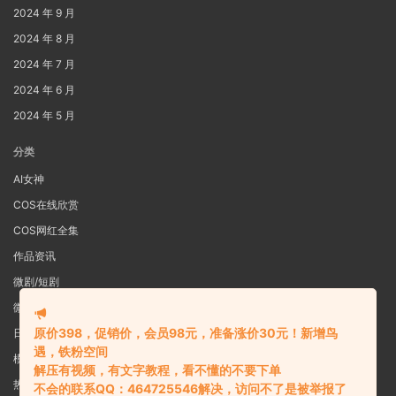
2024 年 9 月
2024 年 8 月
2024 年 7 月
2024 年 6 月
2024 年 5 月
分类
AI女神
COS在线欣赏
COS网红全集
作品资讯
微剧/短剧
微密圈
原价398，促销价，会员98元，准备涨价30元！新增鸟
日系写真
遇，铁粉空间
模特女神
解压有视频，有文字教程，看不懂的不要下单
热舞视频
不会的联系QQ：464725546解决，访问不了是被举报了