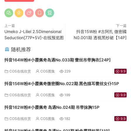
上一篇
下一篇
Umeko J-Liliel 2.5Dimensional
抖音15W粉 #古阿扎 微密國
Seduction[77P+5V]-在线预览图
N0.001期 透视黑纱裙【14P]
随机推荐
抖音164W粉#小霞佩奇岛遇No.033期 蕾丝吊带胸衣[24P]
COS在线欣赏
COS图集
229
9.9
抖音156W粉#小霞佩奇微密圈No.022期 黑色猫耳蕾丝女仆15P
COS在线欣赏
COS图集
199
9.9
抖音162W粉#小霞佩奇 岛遇No.024期 吊带抹胸15P
COS在线欣赏
COS图集
182
9.9
抖音153W粉#小霞佩奇 岛遇No.021期 粉色露脐短装[11P]