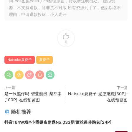
间-cos图集costuji.cn整理原创，转载请注明出处。 虚拟资
源，不支持退款，除非货不对版 所有资源到手了，然后以各种
理由，申请退款投诉，小人走开
0
Natsuko夏夏子
夏夏子
上一篇
下一篇
是一只熊仔吗-碧蓝航线-柴郡本
Natsuko夏夏子-恶堕魅魔[30P]-
[100P]-在线预览图
在线预览图
随机推荐
抖音164W粉#小霞佩奇岛遇No.033期 蕾丝吊带胸衣[24P]