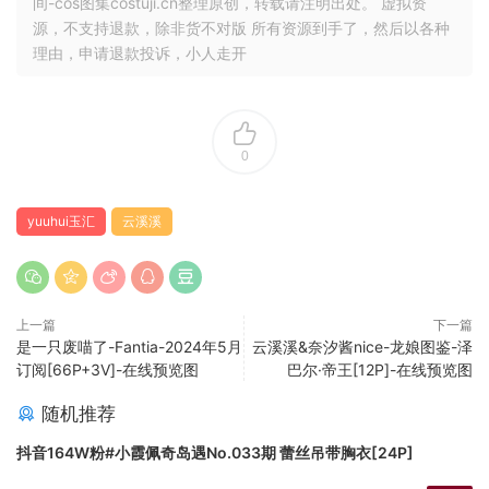
间-cos图集costuji.cn整理原创，转载请注明出处。 虚拟资
源，不支持退款，除非货不对版 所有资源到手了，然后以各种
理由，申请退款投诉，小人走开
0
yuuhui玉汇
云溪溪
上一篇
下一篇
是一只废喵了-Fantia-2024年5月
云溪溪&奈汐酱nice-龙娘图鉴-泽
订阅[66P+3V]-在线预览图
巴尔·帝王[12P]-在线预览图
随机推荐
抖音164W粉#小霞佩奇岛遇No.033期 蕾丝吊带胸衣[24P]