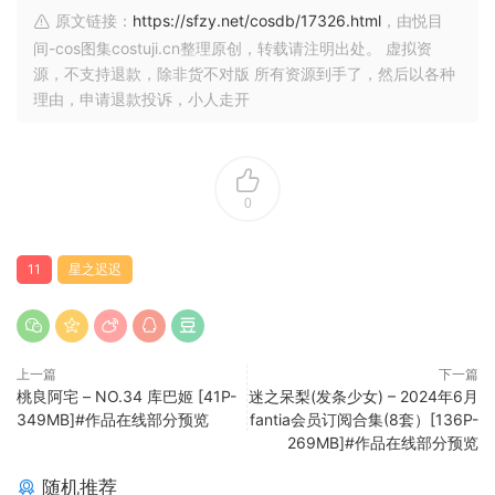
原文链接：
https://sfzy.net/cosdb/17326.html
，由悦目
间-cos图集costuji.cn整理原创，转载请注明出处。 虚拟资
源，不支持退款，除非货不对版 所有资源到手了，然后以各种
理由，申请退款投诉，小人走开
0
11
星之迟迟
上一篇
下一篇
桃良阿宅 – NO.34 库巴姬 [41P-
迷之呆梨(发条少女) – 2024年6月
349MB]#作品在线部分预览
fantia会员订阅合集(8套）[136P-
269MB]#作品在线部分预览
随机推荐