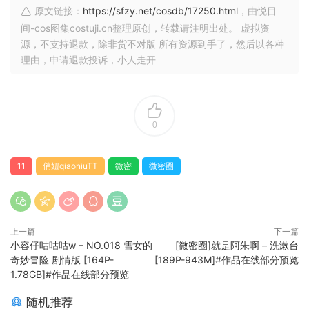
原文链接：
https://sfzy.net/cosdb/17250.html
，由悦目
间-cos图集costuji.cn整理原创，转载请注明出处。 虚拟资
源，不支持退款，除非货不对版 所有资源到手了，然后以各种
理由，申请退款投诉，小人走开
0
11
俏妞qiaoniuTT
微密
微密圈
上一篇
下一篇
小容仔咕咕咕w – NO.018 雪女的
[微密圈]就是阿朱啊 – 洗漱台
奇妙冒险 剧情版 [164P-
[189P-943M]#作品在线部分预览
1.78GB]#作品在线部分预览
随机推荐