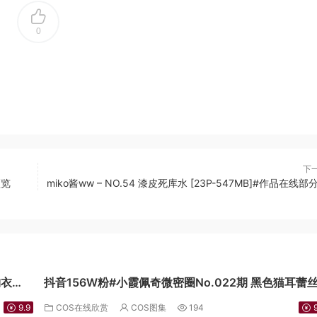
0
下
预览
miko酱ww – NO.54 漆皮死库水 [23P-547MB]#作品在线部
胸衣
抖音156W粉#小霞佩奇微密圈No.022期 黑色猫耳蕾
女仆15P
9.9
COS在线欣赏
COS图集
194
9