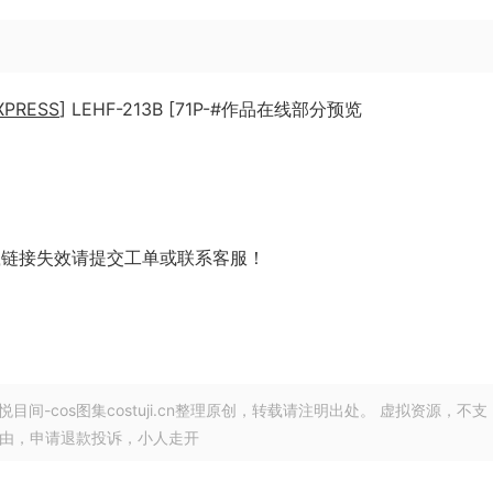
XPRESS
] LEHF-213B [71P-#作品在线部分预览
载链接失效请提交工单或联系客服！
悦目间-cos图集costuji.cn整理原创，转载请注明出处。 虚拟资源，不支
理由，申请退款投诉，小人走开