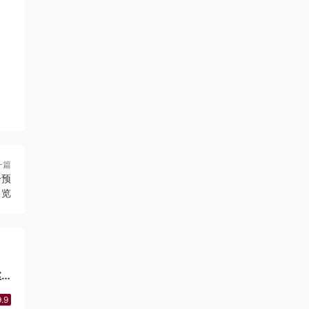
一篇
分预
览
丝
.9