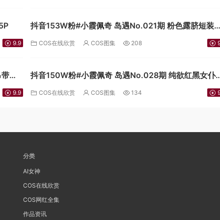
5P
抖音153W粉#小霞佩奇 岛遇No.021期 粉色露脐短装
[11P]
9.9
COS在线欣赏
COS图集
208
9
吊带超
抖音150W粉#小霞佩奇 岛遇No.028期 纯欲红黑女仆
[18P]
9.9
COS在线欣赏
COS图集
134
9
分类
AI女神
COS在线欣赏
COS网红全集
作品资讯