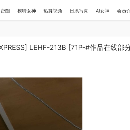
微密圈
模特女神
热舞视频
日系写真
AI女神
会员
E EXPRESS] LEHF-213B [71P-#作品在线部