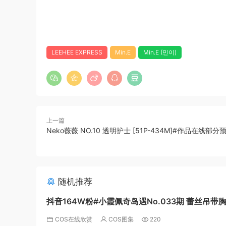
LEEHEE EXPRESS
Min.E
Min.E (민이)
上一篇
Neko薇薇 NO.10 透明护士 [51P-434M]#作品在线部分
随机推荐
抖音164W粉#小霞佩奇岛遇No.033期 蕾丝吊带
[24P]
COS在线欣赏
COS图集
220