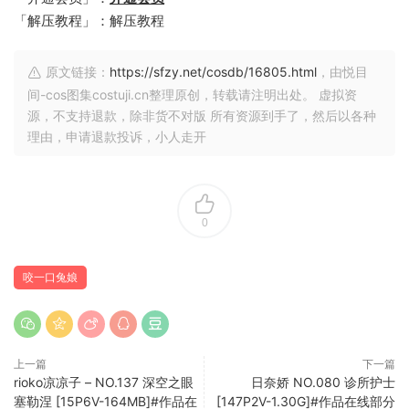
「解压教程」：解压教程
原文链接：
https://sfzy.net/cosdb/16805.html
，由悦目
间-cos图集costuji.cn整理原创，转载请注明出处。 虚拟资
源，不支持退款，除非货不对版 所有资源到手了，然后以各种
理由，申请退款投诉，小人走开
0
咬一口兔娘
上一篇
下一篇
rioko凉凉子 – NO.137 深空之眼
日奈娇 NO.080 诊所护士
塞勒涅 [15P6V-164MB]#作品在
[147P2V-1.30G]#作品在线部分