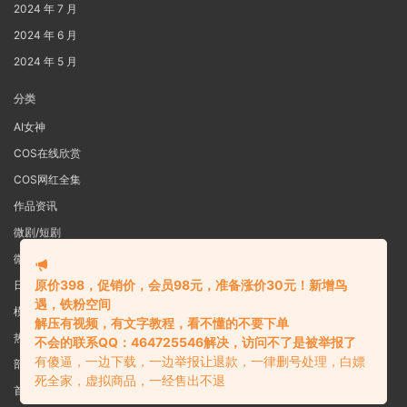
2024 年 7 月
2024 年 6 月
2024 年 5 月
分类
AI女神
COS在线欣赏
COS网红全集
作品资讯
微剧/短剧
微密圈
原价398，促销价，会员98元，准备涨价30元！新增鸟
日系写真
遇，铁粉空间
模特女神
解压有视频，有文字教程，看不懂的不要下单
热舞视频
不会的联系QQ：464725546解决，访问不了是被举报了
有傻逼，一边下载，一边举报让退款，一律删号处理，白嫖
部分预览图
死全家，虚拟商品，一经售出不退
首页