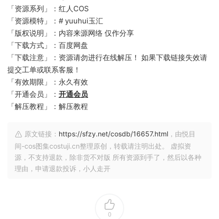
「资源系列」：红人COS
「资源模特」：# yuuhui玉汇
「版权说明」：内容来源网络 仅作分享
「下载方式」：百度网盘
「下载注意」：资源请勿进行在线解压！ 如果下载链接失效请
提交工单或联系客服！
「有效期限」：永久有效
「开通会员」：
开通会员
「解压教程」：解压教程
原文链接：
https://sfzy.net/cosdb/16657.html
，由悦目
间-cos图集costuji.cn整理原创，转载请注明出处。 虚拟资
源，不支持退款，除非货不对版 所有资源到手了，然后以各种
理由，申请退款投诉，小人走开
0