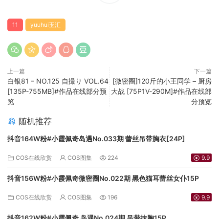
11
yuuhui玉汇
上一篇
下一篇
白银81 – NO.125 自撮り VOL.64
[微密圈]120斤的小王同学 – 厨房
[135P-755MB]#作品在线部分预
大战 [75P1V-290M]#作品在线部
览
分预览
随机推荐
抖音164W粉#小霞佩奇岛遇No.033期 蕾丝吊带胸衣[24P]
COS在线欣赏
COS图集
224
9.9
抖音156W粉#小霞佩奇微密圈No.022期 黑色猫耳蕾丝女仆15P
COS在线欣赏
COS图集
196
9.9
抖音162W粉#小霞佩奇 岛遇No.024期 吊带抹胸15P