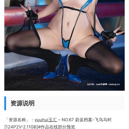
资源说明
「资源名称」：
yuuhui玉汇
– NO.67 蔚蓝档案-飞鸟马时
[124P2V-2.11GB]#作品在线部分预览