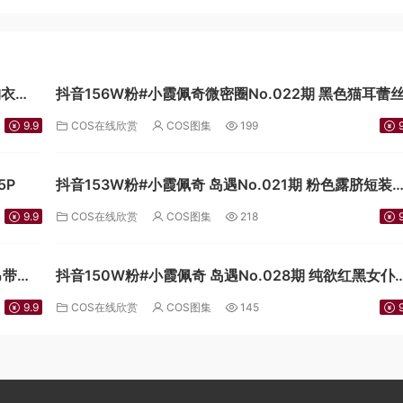
胸衣
抖音156W粉#小霞佩奇微密圈No.022期 黑色猫耳蕾
女仆15P
9.9
COS在线欣赏
COS图集
199
9
5P
抖音153W粉#小霞佩奇 岛遇No.021期 粉色露脐短装
[11P]
9.9
COS在线欣赏
COS图集
218
9
吊带超
抖音150W粉#小霞佩奇 岛遇No.028期 纯欲红黑女仆
[18P]
9.9
COS在线欣赏
COS图集
145
9