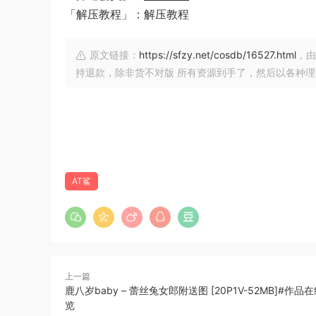
「解压教程」：解压教程
原文链接：
https://sfzy.net/cosdb/16527.html
，由
持退款，除非货不对版 所有资源到手了，然后以各种
AT鲨
上一篇
鹿八岁baby – 蕾丝兔女郎附送图 [20P1V-52MB]#作
览