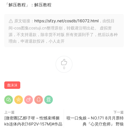
「解压教程」：解压教程
原文链接：
https://sfzy.net/cosdb/16072.html
，由悦目
间-cos图集costuji.cn整理原创，转载请注明出处。 虚拟资
源，不支持退款，除非货不对版 所有资源到手了，然后以各种
理由，申请退款投诉，小人走开
0
蠢沫沫
上一篇
下一篇
[微密圈]乙醇子呀 – 性憾束缚捆
咬一口兔娘 – NO.171 8月月票特
kb连体内衣[16P2V-157M]#作品
典『心灵疗愈师』 野狼