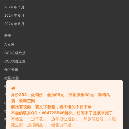
2024 年 7 月
2024 年 6 月
2024 年 5 月
分类
AI女神
COS在线欣赏
COS网红全集
作品资讯
微剧/短剧
微密圈
原价398，促销价，会员98元，准备涨价30元！新增鸟
日系写真
遇，铁粉空间
模特女神
解压有视频，有文字教程，看不懂的不要下单
热舞视频
不会的联系QQ：464725546解决，访问不了是被举报了
有傻逼，一边下载，一边举报让退款，一律删号处理，白嫖
部分预览图
死全家，虚拟商品，一经售出不退
首页