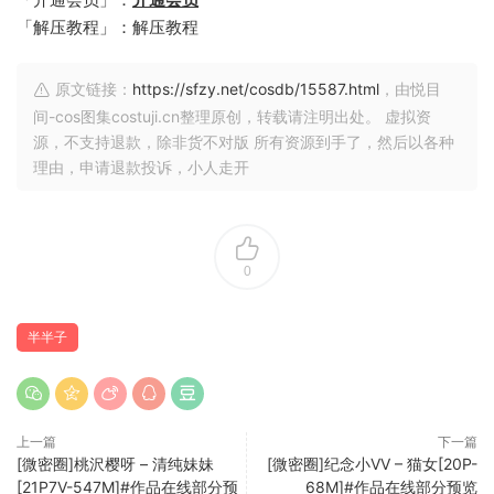
「解压教程」：解压教程
原文链接：
https://sfzy.net/cosdb/15587.html
，由悦目
间-cos图集costuji.cn整理原创，转载请注明出处。 虚拟资
源，不支持退款，除非货不对版 所有资源到手了，然后以各种
理由，申请退款投诉，小人走开
0
半半子
上一篇
下一篇
[微密圈]桃沢樱呀 – 清纯妹妹
[微密圈]纪念小VV – 猫女[20P-
[21P7V-547M]#作品在线部分预
68M]#作品在线部分预览