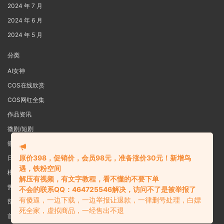
2024 年 7 月
2024 年 6 月
2024 年 5 月
分类
AI女神
COS在线欣赏
COS网红全集
作品资讯
微剧/短剧
微密圈
原价398，促销价，会员98元，准备涨价30元！新增鸟
日系写真
遇，铁粉空间
模特女神
解压有视频，有文字教程，看不懂的不要下单
热舞视频
不会的联系QQ：464725546解决，访问不了是被举报了
有傻逼，一边下载，一边举报让退款，一律删号处理，白嫖
部分预览图
死全家，虚拟商品，一经售出不退
首页