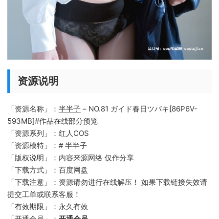
资源说明
「资源名称」：
半半子
– NO.81 ガイド春日ツバキ[86P6V-
593MB]#作品在线部分预览
「资源系列」：红人COS
「资源模特」：# 半半子
「版权说明」：内容来源网络 仅作分享
「下载方式」：百度网盘
「下载注意」：资源请勿进行在线解压！ 如果下载链接失效请
提交工单或联系客服！
「有效期限」：永久有效
「开通会员」：
开通会员