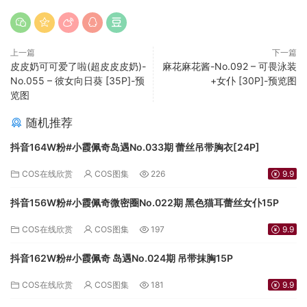
上一篇
下一篇
皮皮奶可可爱了啦(超皮皮皮奶)-
麻花麻花酱-No.092 – 可畏泳装
No.055 – 彼女向日葵 [35P]-预
+女仆 [30P]-预览图
览图
随机推荐
抖音164W粉#小霞佩奇岛遇No.033期 蕾丝吊带胸衣[24P]
COS在线欣赏
COS图集
226
9.9
抖音156W粉#小霞佩奇微密圈No.022期 黑色猫耳蕾丝女仆15P
COS在线欣赏
COS图集
197
9.9
抖音162W粉#小霞佩奇 岛遇No.024期 吊带抹胸15P
COS在线欣赏
COS图集
181
9.9