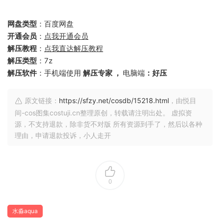
网盘类型
：百度网盘
开通会员
：
点我开通会员
解压教程
：
点我直达解压教程
解压类型
：7z
解压软件
：手机端使用
解压专家 ，
电脑端
：好压
原文链接：
https://sfzy.net/cosdb/15218.html
，由悦目
间-cos图集costuji.cn整理原创，转载请注明出处。 虚拟资
源，不支持退款，除非货不对版 所有资源到手了，然后以各种
理由，申请退款投诉，小人走开
0
水淼aqua