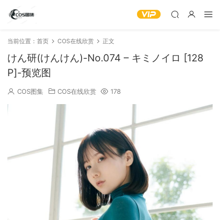
当前位置：
首页
COS在线欣赏
正文
けん研(けんけん)-No.074 – キミノイロ [128
P]-预览图
COS图集
COS在线欣赏
178