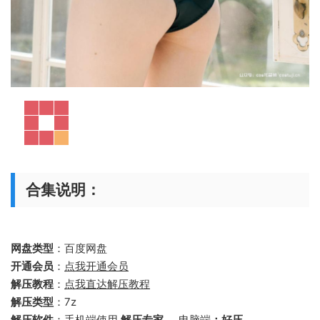
合集说明：
网盘类型
：百度网盘
开通会员
：
点我开通会员
解压教程
：
点我直达解压教程
解压类型
：7z
解压软件
：手机端使用
解压专家 ，
电脑端
：好压