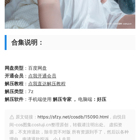
合集说明：
网盘类型
：百度网盘
开通会员
：
点我开通会员
解压教程
：
点我直达解压教程
解压类型
：7z
解压软件
：手机端使用
解压专家 ，
电脑端
：好压
原文链接：
https://sfzy.net/cosdb/15090.html
，由悦目
间-cos图集costuji.cn整理原创，转载请注明出处。 虚拟资
源，不支持退款，除非货不对版 所有资源到手了，然后以各种
理由，申请退款投诉，小人走开