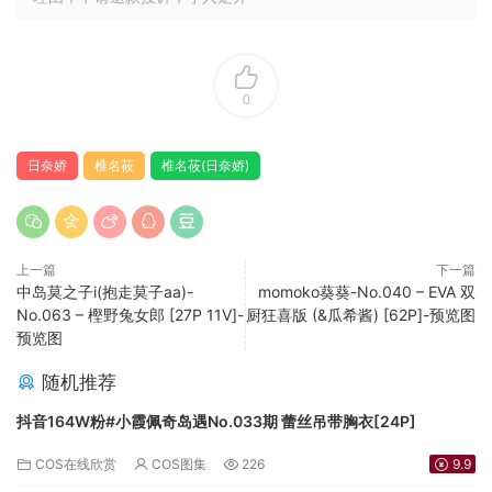
0
日奈娇
椎名莜
椎名莜(日奈娇)
上一篇
下一篇
中岛莫之子i(抱走莫子aa)-
momoko葵葵-No.040 – EVA 双
No.063 – 樫野兔女郎 [27P 11V]-
厨狂喜版 (&瓜希酱) [62P]-预览图
预览图
随机推荐
抖音164W粉#小霞佩奇岛遇No.033期 蕾丝吊带胸衣[24P]
COS在线欣赏
COS图集
226
9.9