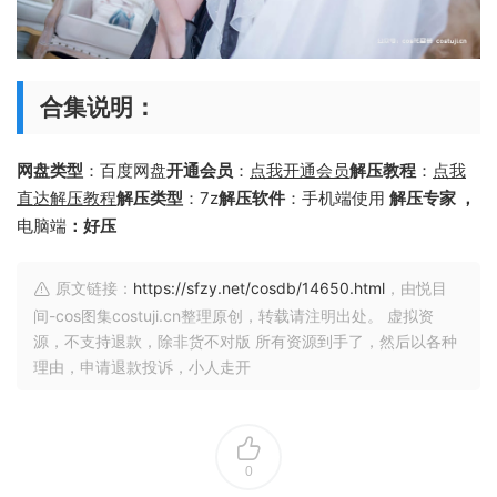
合集说明：
网盘类型
：百度网盘
开通会员
：
点我开通会员
解压教程
：
点我
直达解压教程
解压类型
：7z
解压软件
：手机端使用
解压专家 ，
电脑端
：好压
原文链接：
https://sfzy.net/cosdb/14650.html
，由悦目
间-cos图集costuji.cn整理原创，转载请注明出处。 虚拟资
源，不支持退款，除非货不对版 所有资源到手了，然后以各种
理由，申请退款投诉，小人走开
0