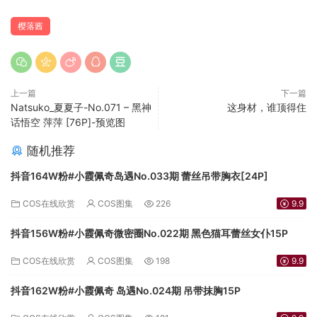
樱落酱
上一篇
下一篇
Natsuko_夏夏子-No.071 – 黑神
这身材，谁顶得住
话悟空 萍萍 [76P]-预览图
随机推荐
抖音164W粉#小霞佩奇岛遇No.033期 蕾丝吊带胸衣[24P]
COS在线欣赏
COS图集
226
9.9
抖音156W粉#小霞佩奇微密圈No.022期 黑色猫耳蕾丝女仆15P
COS在线欣赏
COS图集
198
9.9
抖音162W粉#小霞佩奇 岛遇No.024期 吊带抹胸15P