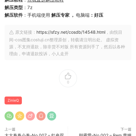
解压类型
：7z
解压软件
：手机端使用
解压专家 ，
电脑端
：好压
原文链接：
https://sfzy.net/cosdb/14548.html
，由悦目
间-cos图集costuji.cn整理原创，转载请注明出处。 虚拟资
源，不支持退款，除非货不对版 所有资源到手了，然后以各种
理由，申请退款投诉，小人走开
0
ZinieQ
上一篇
下一篇
大大卷卷小卷-No.007 – 红色双
朝霧愛-No.002 – Rem 蕾姆