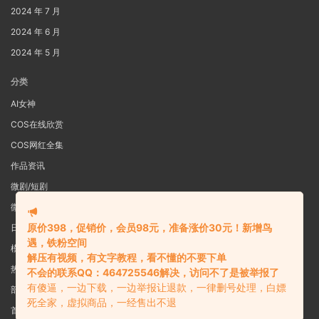
2024 年 7 月
2024 年 6 月
2024 年 5 月
分类
AI女神
COS在线欣赏
COS网红全集
作品资讯
微剧/短剧
微密圈
原价398，促销价，会员98元，准备涨价30元！新增鸟
日系写真
遇，铁粉空间
模特女神
解压有视频，有文字教程，看不懂的不要下单
热舞视频
不会的联系QQ：464725546解决，访问不了是被举报了
有傻逼，一边下载，一边举报让退款，一律删号处理，白嫖
部分预览图
死全家，虚拟商品，一经售出不退
首页