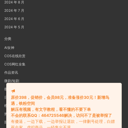
2024 年 8 月
2024 年 7 月
2024 年 6 月
2024 年 5 月
分类
AI女神
COS在线欣赏
COS网红全集
作品资讯
微剧/短剧
微密圈
原价398，促销价，会员98元，准备涨价30元！新增鸟
日系写真
遇，铁粉空间
模特女神
解压有视频，有文字教程，看不懂的不要下单
热舞视频
不会的联系QQ：464725546解决，访问不了是被举报了
有傻逼，一边下载，一边举报让退款，一律删号处理，白嫖
部分预览图
死全家，虚拟商品，一经售出不退