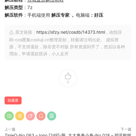
解压类型
：7z
解压软件
：手机端使用
解压专家 ，
电脑端
：好压
原文链接：
https://sfzy.net/cosdb/14373.html
，由悦目
间-cos图集costuji.cn整理原创，转载请注明出处。 虚拟资
源，不支持退款，除非货不对版 所有资源到手了，然后以各种
理由，申请退款投诉，小人走开
0
朝霧愛
上一篇
下一篇
ZinieQ-No.063 – Iono [24P]-预
大大卷卷小卷-No.018 – 碧蓝航线