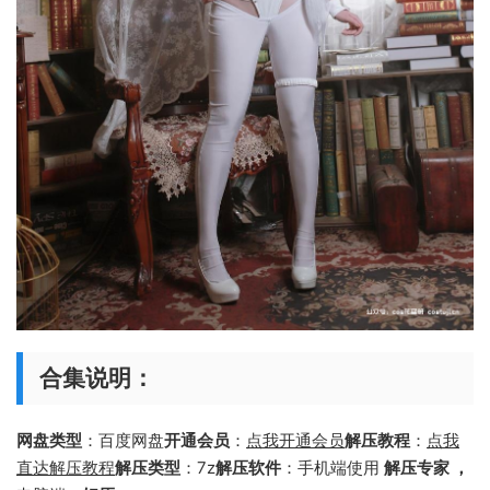
合集说明：
网盘类型
：百度网盘
开通会员
：
点我开通会员
解压教程
：
点我
直达解压教程
解压类型
：7z
解压软件
：手机端使用
解压专家 ，