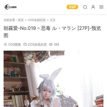
当前位置：
首页
COS在线欣赏
正文
朝霧愛-No.019 – 恶毒 ル・マラン [27P]-预览
图
COS图集
COS在线欣赏
189