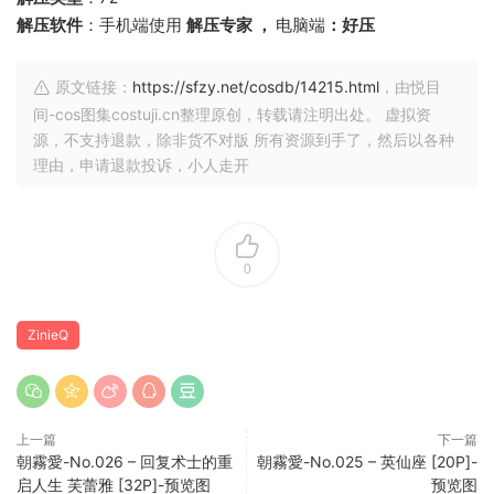
解压软件
：手机端使用
解压专家 ，
电脑端
：好压
原文链接：
https://sfzy.net/cosdb/14215.html
，由悦目
间-cos图集costuji.cn整理原创，转载请注明出处。 虚拟资
源，不支持退款，除非货不对版 所有资源到手了，然后以各种
理由，申请退款投诉，小人走开
0
ZinieQ
上一篇
下一篇
朝霧愛-No.026 – 回复术士的重
朝霧愛-No.025 – 英仙座 [20P]-
启人生 芙蕾雅 [32P]-预览图
预览图