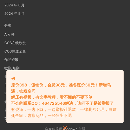
2024 年 6 月
2024 年 5 月
分类
AI女神
COS在线欣赏
COS网红全集
作品资讯
微剧/短剧
微密圈
原价398，促销价，会员98元，准备涨价30元！新增鸟
日系写真
遇，铁粉空间
模特女神
解压有视频，有文字教程，看不懂的不要下单
热舞视频
不会的联系QQ：464725546解决，访问不了是被举报了
有傻逼，一边下载，一边举报让退款，一律删号处理，白嫖
部分预览图
死全家，虚拟商品，一经售出不退
首页
自豪的采用
Modown
主题