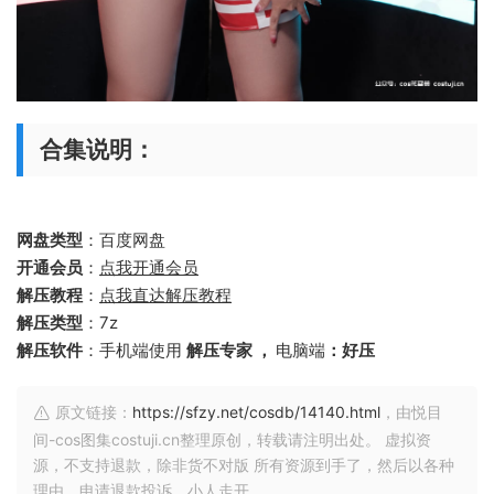
合集说明：
网盘类型
：百度网盘
开通会员
：
点我开通会员
解压教程
：
点我直达解压教程
解压类型
：7z
解压软件
：手机端使用
解压专家 ，
电脑端
：好压
原文链接：
https://sfzy.net/cosdb/14140.html
，由悦目
间-cos图集costuji.cn整理原创，转载请注明出处。 虚拟资
源，不支持退款，除非货不对版 所有资源到手了，然后以各种
理由，申请退款投诉，小人走开