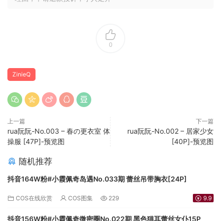
0
ZinieQ
上一篇
下一篇
rua阮阮-No.003 – 春の更衣室 体
rua阮阮-No.002 – 居家少女
操服 [47P]-预览图
[40P]-预览图
随机推荐
抖音164W粉#小霞佩奇岛遇No.033期 蕾丝吊带胸衣[24P]
COS在线欣赏
COS图集
229
9.9
抖音156W粉#小霞佩奇微密圈No.022期 黑色猫耳蕾丝女仆15P