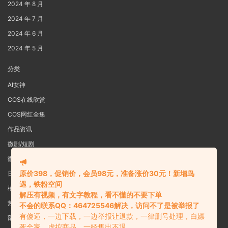
2024 年 8 月
2024 年 7 月
2024 年 6 月
2024 年 5 月
分类
AI女神
COS在线欣赏
COS网红全集
作品资讯
微剧/短剧
微密圈
原价398，促销价，会员98元，准备涨价30元！新增鸟
日系写真
遇，铁粉空间
模特女神
解压有视频，有文字教程，看不懂的不要下单
热舞视频
不会的联系QQ：464725546解决，访问不了是被举报了
有傻逼，一边下载，一边举报让退款，一律删号处理，白嫖
部分预览图
死全家，虚拟商品，一经售出不退