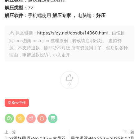
解压类型
：7z
解压软件
：手机端使用
解压专家 ，
电脑端
：好压
原文链接：
https://sfzy.net/cosdb/14060.html
，由悦目
间-cos图集costuji.cn整理原创，转载请注明出处。 虚拟资
源，不支持退款，除非货不对版 所有资源到手了，然后以各种
理由，申请退款投诉，小人走开
0
洛桑w伊梓
上一篇
下一篇
Tina很妖孽呀-No.035 – 古风双
星之迟迟-No.256 – 2025年02月